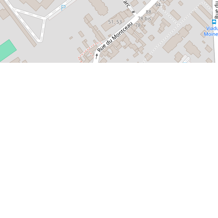
Leaflet
| Map data ©
OpenStreetMap
contributors,
CC-BY-SA