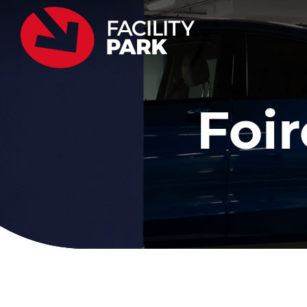
Passer
au
contenu
Foi