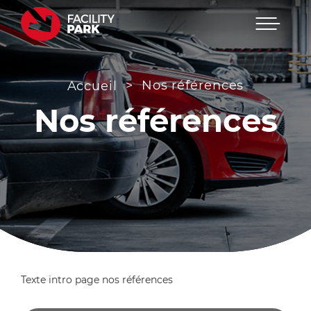
Menu
Passer
au
contenu
>
Nos références
Accueil
Nos références
Navigation
des
Texte intro page nos références
articles