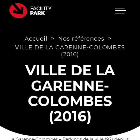
Menu
Passer
au
contenu
>
>
Accueil
Nos références
VILLE DE LA GARENNE-COLOMBES
(2016)
VILLE DE LA
GARENNE-
COLOMBES
(2016)
La Garenne-Colombes – Parkings de la ville (92) depuis