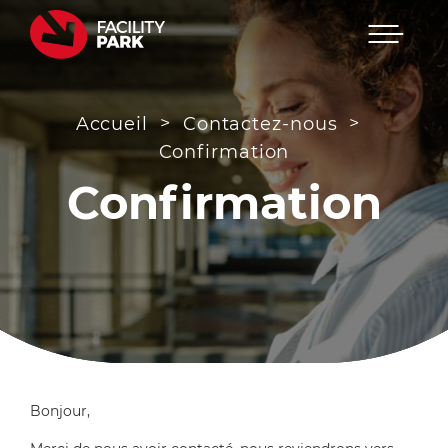
Menu
Passer
au
contenu
>
>
Accueil
Contactez-nous
Confirmation
Confirmation
Bonjour,