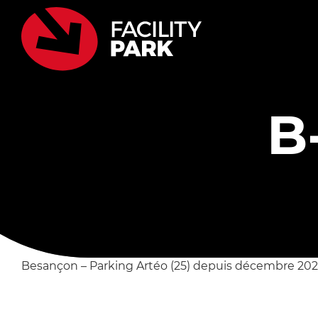
Passer
au
contenu
B
Besançon – Parking Artéo (25) depuis décembre 202