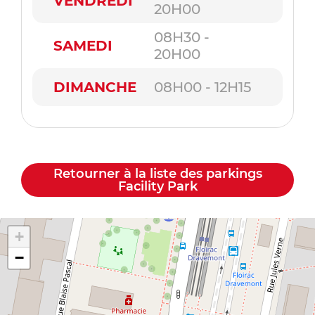
VENDREDI
20H00
08H30 -
SAMEDI
20H00
DIMANCHE
08H00 - 12H15
Retourner à la liste des parkings
Facility Park
+
−