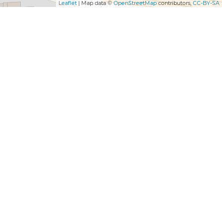
Leaflet
| Map data ©
OpenStreetMap
contributors,
CC-BY-SA