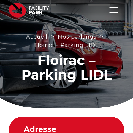
Menu
Passer
au
contenu
>
>
Accueil
Nos parkings
Floirac – Parking LIDL
Floirac –
Parking LIDL
Adresse