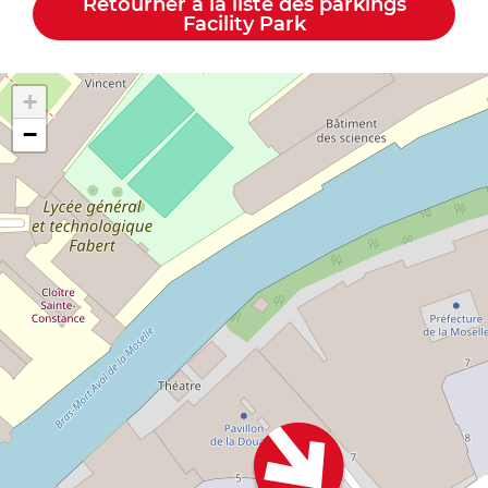
Retourner à la liste des parkings
Facility Park
+
−