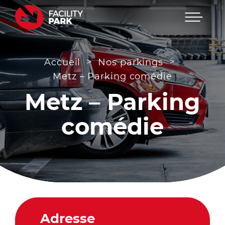
Menu
Passer
au
contenu
>
>
Accueil
Nos parkings
Metz – Parking comédie
Metz – Parking
comédie
Adresse